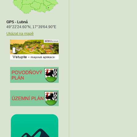
GPS - Lubná
49°22
'24.60''N, 17°39'64.90''E
Ukázat na mapě