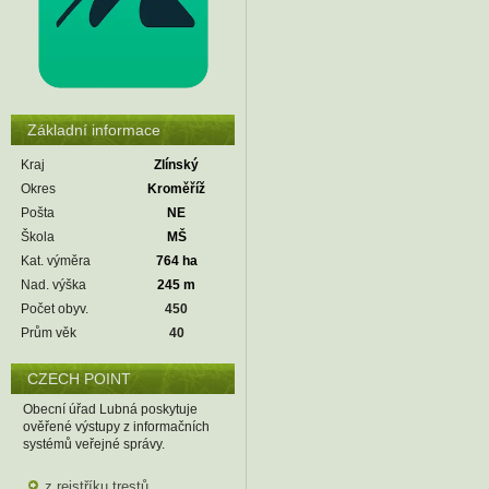
Základní informace
Kraj
Zlínský
Okres
Kroměříž
Pošta
NE
Škola
MŠ
Kat. výměra
764 ha
Nad. výška
245 m
Počet obyv.
450
Prům věk
40
CZECH POINT
Obecní úřad Lubná poskytuje
ověřené výstupy z informačních
systémů veřejné správy.
z rejstříku trestů