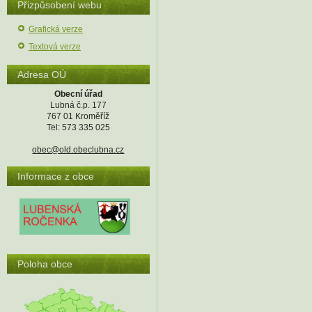
Přizpůsobení webu
Grafická verze
Textová verze
Adresa OÚ
Obecní úřad
Lubná č.p. 177
767 01 Kroměříž
Tel: 573 335 025
obec@old.obeclubna.cz
Informace z obce
Poloha obce