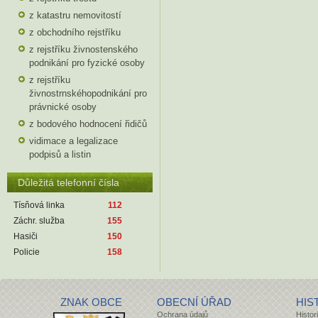
z katastru nemovitostí
z obchodního rejstříku
z rejstříku živnostenského
podnikání pro fyzické osoby
z rejstříku
živnostrnskéhopodnikání pro
právnické osoby
z bodového hodnocení řidičů
vidimace a legalizace
podpisů a listin
Důležitá telefonní čísla
Tísňová linka
112
Záchr. služba
155
Hasiči
150
Policie
158
ZNAK OBCE
OBECNÍ ÚŘAD
HIS
Ochrana údajů
Histor