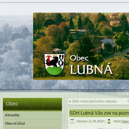
«
Sběr nebezpečného odpadu
Obec
SDH Lubná Vás zve na poznáv
Aktuality
Vloženo
11.09.2014
|
Vložil
Obec
Obecní úřad