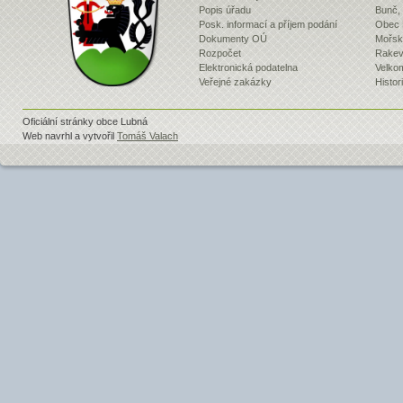
Popis úřadu
Bunč,
Posk. informací a příjem podání
Obec 
Dokumenty OÚ
Mořsk
Rozpočet
Rakev 
Elektronická podatelna
Velko
Veřejné zakázky
Histor
Oficiální stránky obce Lubná
Web navrhl a vytvořil
Tomáš Valach