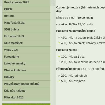
Úřední deska 2021
Oznamujeme, že výběr místních popla
GDPR
dny:
Historie
středa od 8,00 – 19,00 hodin
Mateřská škola
čtvrtek od 8,00 – 13,00 hodin
SDH Lubná
Poplatek za komunální odpad
FK Lubná 1959
450,- Kč / na osobu trvale žijící v o
Klub MaMínek
450,- Kč / za objekt užívaný k rekr
Volby 2021
Poplatek za psa
Fotogalerie
100,- Kč / za 1 psa
200,- Kč / za každého druhého a d
Letecké snímky
Hřbitovní poplatek
( na 10 let dopředu
Obecní knihovna
250,- Kč / jednohrob
Odkazy
500,- Kč / dvojhrob
Právní gramotnost občanů
Kde nás najdete
Plán akcí 2020