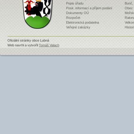
Popis úřadu
Bunč,
Posk. informací a příjem podání
Obec 
Dokumenty OÚ
Mořsk
Rozpočet
Rakev 
Elektronická podatelna
Velko
Veřejné zakázky
Histor
Oficiální stránky obce Lubná
Web navrhl a vytvořil
Tomáš Valach