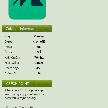
Základní informace
Kraj
Zlínský
Okres
Kroměříž
Pošta
NE
Škola
MŠ
Kat. výměra
764 ha
Nad. výška
245 m
Počet obyv.
450
Prům věk
40
CZECH POINT
Obecní úřad Lubná poskytuje
ověřené výstupy z informačních
systémů veřejné správy.
z rejstříku trestů