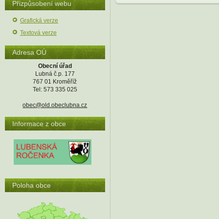
Přizpůsobení webu
Grafická verze
Textová verze
Adresa OÚ
Obecní úřad
Lubná č.p. 177
767 01 Kroměříž
Tel: 573 335 025
obec@old.obeclubna.cz
Informace z obce
Poloha obce