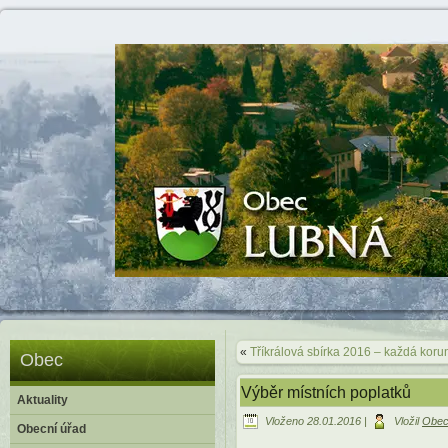
«
Tříkrálová sbírka 2016 – každá koru
Obec
Výběr místních poplatků
Aktuality
Vloženo
28.01.2016
|
Vložil
Obec
Obecní úřad