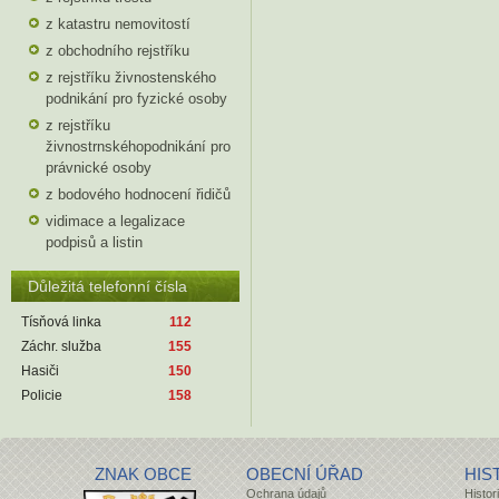
z katastru nemovitostí
z obchodního rejstříku
z rejstříku živnostenského
podnikání pro fyzické osoby
z rejstříku
živnostrnskéhopodnikání pro
právnické osoby
z bodového hodnocení řidičů
vidimace a legalizace
podpisů a listin
Důležitá telefonní čísla
Tísňová linka
112
Záchr. služba
155
Hasiči
150
Policie
158
ZNAK OBCE
OBECNÍ ÚŘAD
HIS
Ochrana údajů
Histor