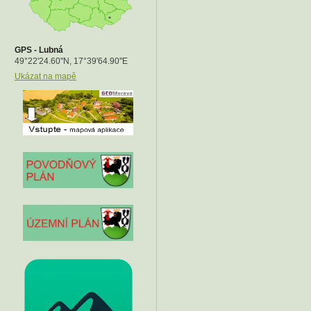
GPS - Lubná
49°22
'24.60''N, 17°39'64.90''E
Ukázat na mapě